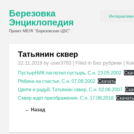
Березовка
Интерактивн
Энциклопедия
Проект МБУК "Березовская ЦБС"
Татьянин сквер
22.11.2019
by user3783 | Filed in
Без рубрики
|
Ко
ПустырНИК поглотил пустырь, С.н. 23.05.2002
Ска
Рябина на счастье, С.н. 07.09.2002
Скачать
Цвети и радуй, Татьянин сквер, С.н. 02.06.2007
Ска
Сквер ждет преображение, С.н. 17.08.2018
Скачат
← Назад