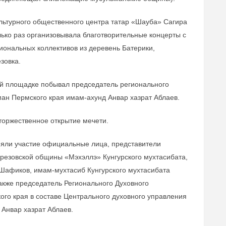
льтурного общественного центра татар «Шауба» Сагира
ько раз организовывала благотворительные концерты с
ональных коллективов из деревень Батерики,
зовка.
ой площадке побывал председатель регионального
ан Пермского края имам-ахунд Анвар хазрат Аблаев.
 торжественное открытие мечети.
ли участие официальные лица, представители
ерезовской общины «Мэхэллэ» Кунгурского мухтасибата,
Шафиков, имам-мухтасиб Кунгурского мухтасибата
акже председатель Регионального Духовного
го края в составе Центрального духовного управления
Анвар хазрат Аблаев.