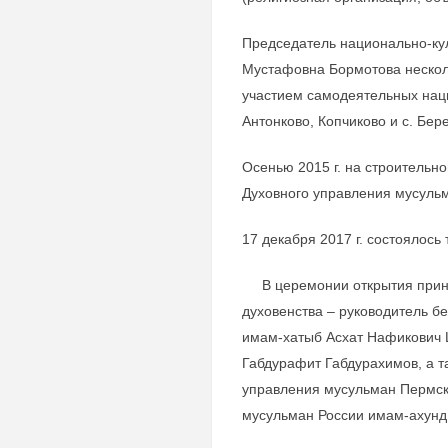
Председатель национально-ку
Мустафовна Бормотова нескол
участием самодеятельных наци
Антонково, Копчиково и с. Бере
Осенью 2015 г. на строительн
Духовного управления мусульм
17 декабря 2017 г. состоялось
В церемонии открытия приня
духовенства – руководитель б
имам-хатыб Асхат Нафикович 
Габдурафит Габдурахимов, а т
управления мусульман Пермско
мусульман России имам-ахунд 