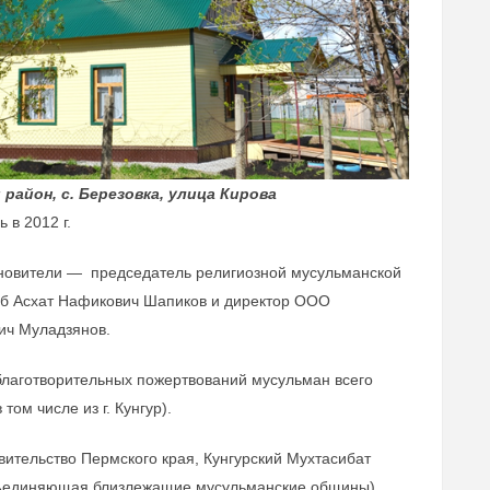
 район, с. Березовка, улица Кирова
 в 2012 г.
новители — председатель религиозной мусульманской
б Асхат Нафикович Шапиков и директор ООО
ич Муладзянов.
 благотворительных пожертвований мусульман всего
ом числе из г. Кунгур).
ительство Пермского края, Кунгурский Мухтасибат
бъединяющая близлежащие мусульманские общины).