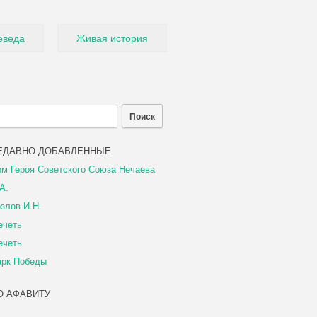
еведа
Живая история
ЕДАВНО ДОБАВЛЕННЫЕ
м Героя Советского Союза Нечаева
А.
злов И.Н.
ечеть
ечеть
арк Победы
О АФАВИТУ