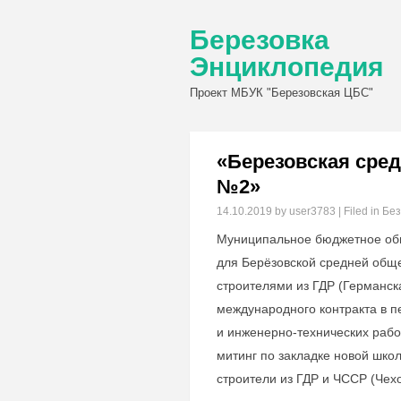
Березовка
Энциклопедия
Проект МБУК "Березовская ЦБС"
«Березовская сре
№2»
14.10.2019
by user3783 | Filed in
Без
Муниципальное бюджетное об
для Берёзовской средней общ
строителями из ГДР (Германск
международного контракта в 
и инженерно-технических рабо
митинг по закладке новой школ
строители из ГДР и ЧССР (Че