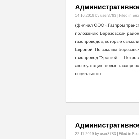
Административное
14.10.2019
by user3783 | Filed in
Без
(филиал ООО «Газпром трансг
положению Березовский район
газопроводов, которые связал
Европой. По землям Березовск
газопровод “Уренгой — Петровс
эксплуатацию новые газопрово
социального…
Административное
22.11.2019
by user3783 | Filed in
Без