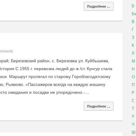
Б
Подробнее …
Бе
В
Г
З
К
omments
Л
рай, Березовский район, с. Березовка ул. Куйбышева,
М
История С 1955 г. перевозка людей до ж /ст. Кунгур стала
Н
акси. Маршрут пролегал по старому Гороблагодатскому
О
во, Рыжково. «Пассажиров всегда на каждую машину
П
место ожидания и посадки не упорядочено.-…
Р
С
Подробнее …
Т
У
Ч
Ш