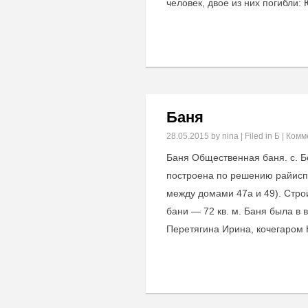
человек, двое из них погибли
Баня
28.05.2015
by nina | Filed in
Б
|
Комм
Баня Общественная баня. с. Б
построена по решению райиспо
между домами 47а и 49). Стр
бани — 72 кв. м. Баня была в
Перетягина Ирина, кочегаром К