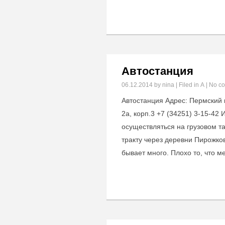
Автостанция
06.12.2014
by nina | Filed in
А
|
No c
Автостанция Адрес: Пермский к
2а, корп.3 +7 (34251) 3-15-42 
осуществляться на грузовом т
тракту через деревни Пирожко
бывает много. Плохо то, что 