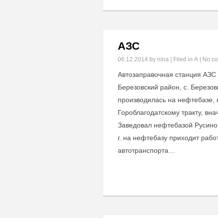
АЗС
06.12.2014
by nina | Filed in
А
|
No c
Автозаправочная станция АЗС
Березовский район, с. Березо
производилась на нефтебазе, 
Гороблагодатскому тракту, вн
Заведовал нефтебазой Русино
г. на нефтебазу приходит раб
автотранспорта…