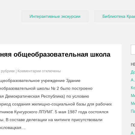
Интерактивные экскурсии
Библиотека Кра
дняя общеобразовательная школа
Н
 рубрики
|
Комментарии
отключены
До
А.
щеобразовательное учреждение Здание
Ко
еобразовательной школы № 2 было построено
М
ая Демократическая Республика) по условию
М
период создания жилищно-социальной базы для рабочих
П
тников Кунгурского ЛПУМГ. 5 мая 1987 года состоялся
ы. В составе делегации на митинге присутствовали
П
хословацкая…
А