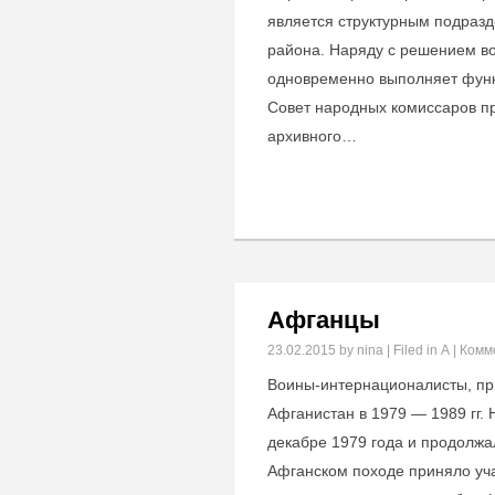
является структурным подраз
района. Наряду с решением во
одновременно выполняет функц
Совет народных комиссаров пр
архивного…
Афганцы
23.02.2015
by nina | Filed in
А
|
Комм
Воины-интернационалисты, пр
Афганистан в 1979 — 1989 гг.
декабре 1979 года и продолжал
Афганском походе приняло уч